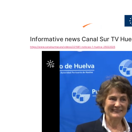
Informative news Canal Sur TV Hue
https://www.canalsurmas.es/videos/221581-noticias-1-huelva-25022025