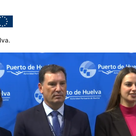
Home
Goals
Dissemina
lva.